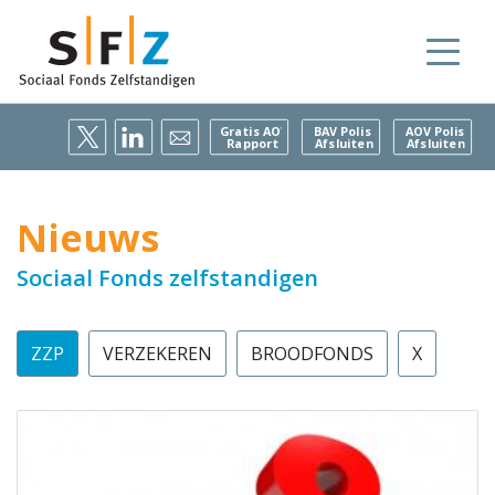
Gratis AOV
BAV Polis
AOV Polis
Rapport
Afsluiten
Afsluiten
Nieuws
Sociaal Fonds zelfstandigen
ZZP
VERZEKEREN
BROODFONDS
X