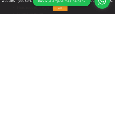
website. If you continue to use this site we assume that you accept this.
Huishoudelijkreglement
OK
Dienstenwijzer
Registratie formulier
Klachtenprocedure
Adviseurs
Overige
Privacystatement
Disclaimer
Beloningsbeleid medewerkers
Sitemap