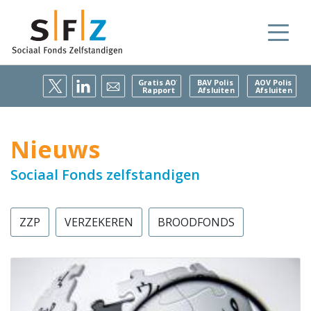
Gratis AOV
BAV Polis
AOV Polis
Rapport
Afsluiten
Afsluiten
Nieuws
Sociaal Fonds zelfstandigen
ZZP
VERZEKEREN
BROODFONDS