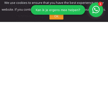
We use cookies to ensure that you have the best experience on our
Documenten en Links
website. If you continue to use this site we assume that you accept this.
Huishoudelijkreglement
OK
Dienstenwijzer
Registratie formulier
Klachtenprocedure
Adviseurs
Overige
Privacystatement
Disclaimer
Beloningsbeleid medewerkers
Sitemap